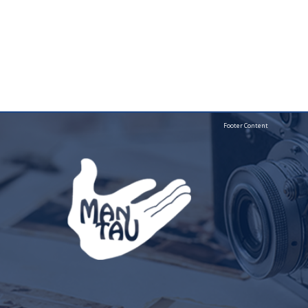
smart
Footer Content
foreash