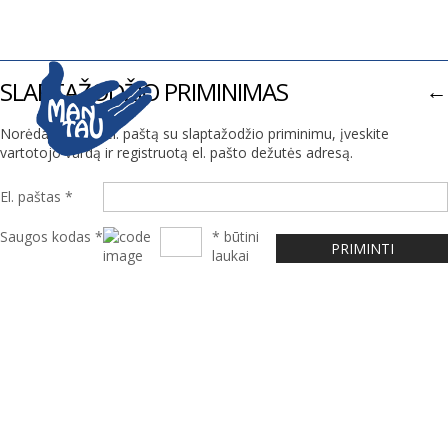
SLAPTAŽODŽIO PRIMINIMAS
←
Norėdami gauti el. paštą su slaptažodžio priminimu, įveskite
vartotojo vardą ir registruotą el. pašto dežutės adresą.
El. paštas *
Saugos kodas *
* būtini
laukai