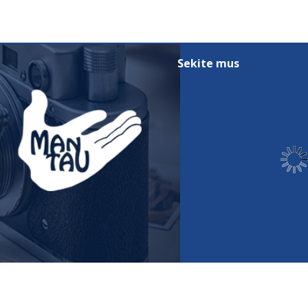
smart
foreash
Sekite mus