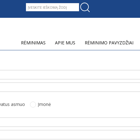
RĖMINIMAS
APIE MUS
RĖMINIMO PAVYZDŽIAI
ivatus asmuo
Įmonė