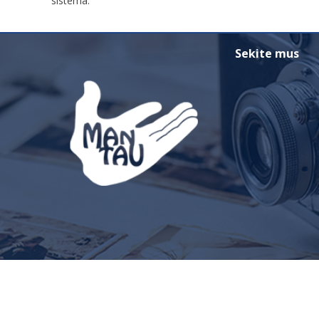
sistema.
smart
foreash
Sekite mus