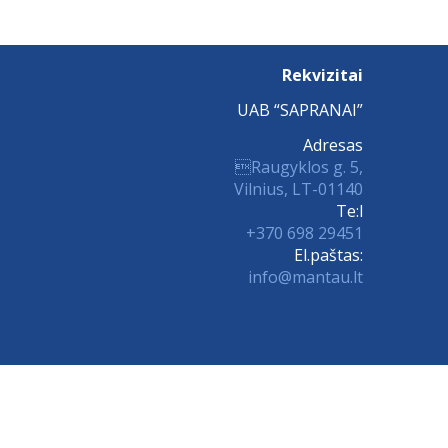
Rekvizitai
UAB “SAPRANAI”
Adresas
Raugyklos g. 5,
Vilnius, LT-01140
Te:l
+370 698 29451
El.paštas:
info@mantau.lt