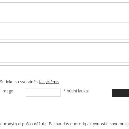
Sutinku su svetainės
taisyklėmis
* būtini laukai
 į nurodytą el.pašto dėžutę. Paspaudus nuorodą aktyvuosite savo prisi