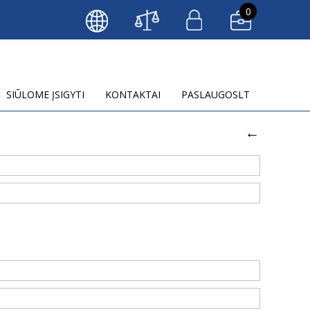
0
LT
EN
RU
SIŪLOME ĮSIGYTI
KONTAKTAI
PASLAUGOSLT
←