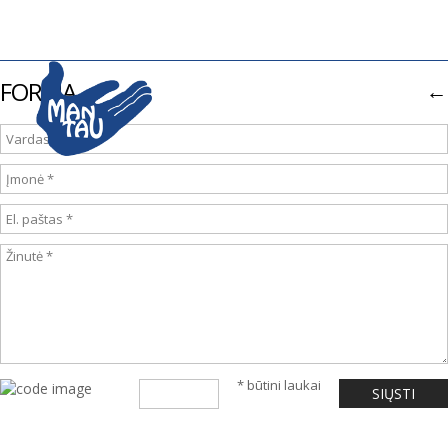
FORMA
←
* būtini laukai