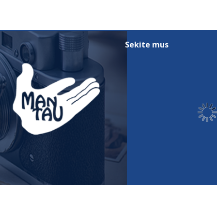
smart
foreash
Sekite mus